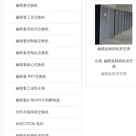
赫斯曼交换机
赫斯曼工业交换机
赫斯曼导轨式交换机
赫斯曼控制级交换机
赫图兹精密机房空调
赫斯曼变电站交换机
分类:
赫图兹精密机房空
赫斯曼核心交换机
调
赫图兹机房空调
赫斯曼 IP67交换机
赫斯曼工业防火墙
赫斯曼矿用UPS不间断电源
光纤存储系统交换机
MAICOTON 系列
赫图兹精密机房空调